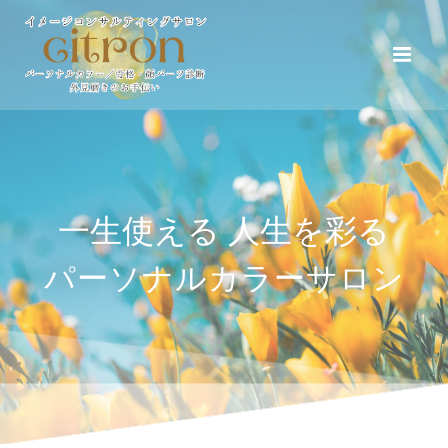
コ
ン
テ
ン
ツ
へ
ス
キ
ッ
一生使える 人生を彩る
プ
パーソナルカラーサロン