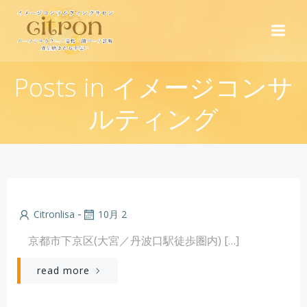
コ
ン
テ
ン
ツ
Posts in イメージコンサ
へ
ス
ルティング
キ
ッ
プ
-
Citronlisa
10月 2
京都市下京区(大宮／丹波口駅徒歩圏内) […]
read more